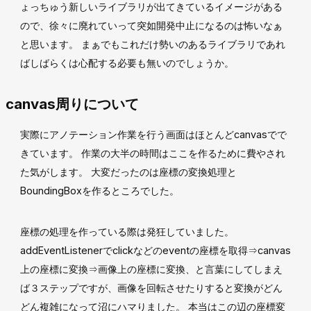
ょっちゅう新しいライブラリが出てきているイメージがある
ので、徐々に廃れていって突如開発中止になるのは怖いなぁ
と思います。 まぁでもこれだけ勢いのあるライブラリであれ
ばしばらくは心配する必要も無いのでしょうか。
canvas周りについて
実際にアノテーション作業を行う画面はほとんどcanvasでで
きています。 作業の大半の時間はここを作るために費やされ
た気がします。 大変だったのは座標の変換処理と
BoundingBoxを作るところでした。
座標の処理を作っている際は発狂していました。
addEventListenerでclickなどのeventの座標を取得⇒canvas
上の座標に変換⇒画像上の座標に変換、と言葉にしてしまえ
ば３ステップですが、画像を回転させたりすると変換がどん
どん複雑になって沼にハマりました。 本当はこの辺の座標変