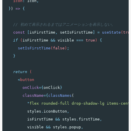
icon
:
 Icon
,
}
) 
=>
{
// 初めて表示されるまではアニメーションを表示しない。
const
[
isFirstTime
,
setIsFirstTime
]
=
useState
(
tru
if
 (
isFirstTime
&&
visible
===
true
) 
{
setIsFirstTime
(
false
)
;
}
return
 (
<
button
onClick
={
onClick
}
className
={
classNames
(
"
flex rounded-full drop-shadow-lg items-cent
        styles
.
iconButton
,
        isFirstTime 
&&
 styles
.
firstTime
,
        visible 
&&
 styles
.
popup
,