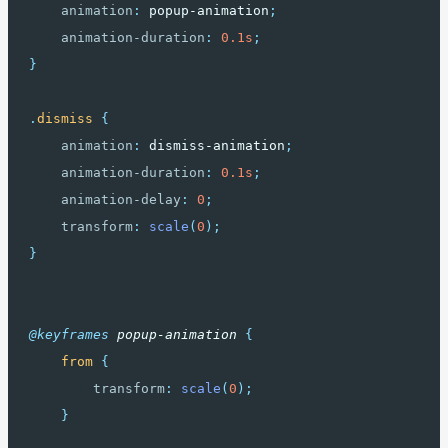
animation
:
 popup-animation
;
animation-duration
:
0.1s
;
}
.
dismiss
{
animation
:
 dismiss-animation
;
animation-duration
:
0.1s
;
animation-delay
:
0
;
transform
:
scale
(
0
);
}
@keyframes
popup-animation
{
from
{
transform
:
scale
(
0
);
}