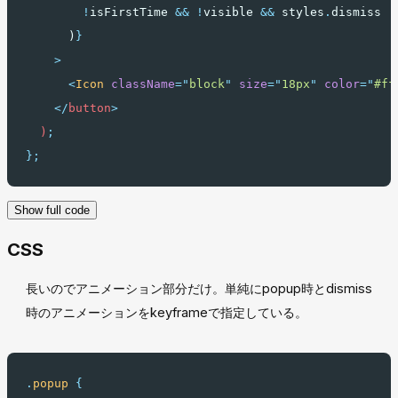
!
isFirstTime 
&&
!
visible 
&&
 styles
.
dismiss
      )
}
    >
<
Icon
className
=
"
block
"
size
=
"
18px
"
color
=
"
#ff
</
button
>
  )
;
};
Show full code
CSS
長いのでアニメーション部分だけ。単純にpopup時とdismiss
時のアニメーションをkeyframeで指定している。
.
popup
{