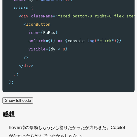
return
 (
<
div
className
=
"
fixed bottom-0 right-0 flex item
<
IconButton
icon
={
FaRss
}
onClick
={()
=>
{
console
.
log
(
"
click
"
)
}}
visible
={
dy 
<
0
}
      />
</
div
>
  )
;
};
Show full code
感想
hover時の挙動ももう少し凝りたかったが力尽きた。Copilot
がなかったら死んでいたかもしれない。