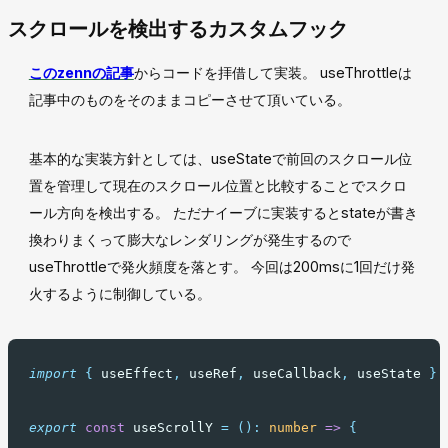
スクロールを検出するカスタムフック
このzennの記事
からコードを拝借して実装。 useThrottleは
記事中のものをそのままコピーさせて頂いている。
基本的な実装方針としては、useStateで前回のスクロール位
置を管理して現在のスクロール位置と比較することでスクロ
ール方向を検出する。 ただナイーブに実装するとstateが書き
換わりまくって膨大なレンダリングが発生するので
useThrottleで発火頻度を落とす。 今回は200msに1回だけ発
火するように制御している。
import
{
useEffect
,
useRef
,
useCallback
,
useState
}
export
const
 useScrollY 
=
():
number
=>
{