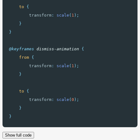
to
{
transform
:
scale
(
1
);
}
}
@keyframes
dismiss-animation
{
from
{
transform
:
scale
(
1
);
}
to
{
transform
:
scale
(
0
);
}
}
Show full code