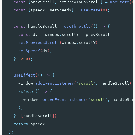
const
[
prevScroll
,
setPreviousScroll
]
=
useState
(
0
const
[
speedY
,
setSpeedY
]
=
useState
(
0
)
;
const
handleScroll
=
useThrottle
(
()
=>
{
const
dy
=
window
.
scrollY
-
prevScroll
;
setPreviousScroll
(
window
.
scrollY
)
;
setSpeedY
(
dy
)
;
},
200
)
;
useEffect
(
()
=>
{
window
.
addEventListener
(
"
scroll
"
,
handleScroll
)
;
return
()
=>
{
window
.
removeEventListener
(
"
scroll
"
,
handleScr
};
},
 [
handleScroll
])
;
return
speedY
;
};