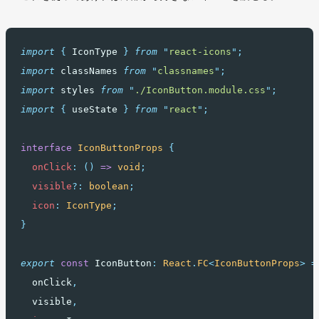
import
{
IconType
}
from
"
react-icons
"
;
import
 classNames 
from
"
classnames
"
;
import
 styles 
from
"
./IconButton.module.css
"
;
import
{
useState
}
from
"
react
"
;
interface
IconButtonProps
{
onClick
:
()
=>
void
;
visible
?:
boolean
;
icon
:
IconType
;
}
export
const
 IconButton
:
React
.
FC
<
IconButtonProps
>
=
  onClick
,
  visible
,