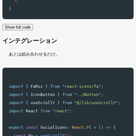
  )
;
}
Show full code
インテグレーション
あとは組み合わせるだけ。
import
{
FaRss
}
from
"
react-icons/fa
"
;
import
{
IconButton
}
from
"
../Button
"
;
import
{
useScrollY
}
from
"
@/lib/useScrollY
"
;
import
 React 
from
"
react
"
;
export
const
 SocialIcons
:
React
.
FC
=
()
=>
{
const
dy
=
useScrollY
()
;