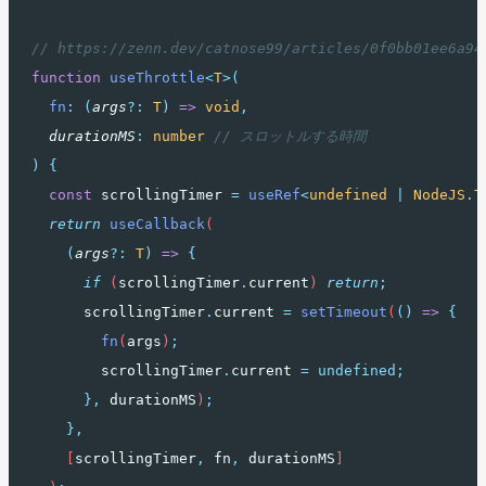
// https://zenn.dev/catnose99/articles/0f0bb01ee6
function
useThrottle
<
T
>(
fn
:
(
args
?:
T
)
=>
void
,
durationMS
:
number
// スロットルする時間
)
{
const
scrollingTimer
=
useRef
<
undefined
|
NodeJS
.
T
return
useCallback
(
(
args
?:
T
)
=>
{
if
 (
scrollingTimer
.
current
) 
return
;
scrollingTimer
.
current
=
setTimeout
(
()
=>
{
fn
(
args
)
;
scrollingTimer
.
current
=
undefined;
},
durationMS
)
;
},
    [
scrollingTimer
,
fn
,
durationMS
]